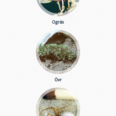
Ogräs
Övr