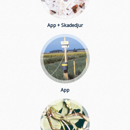
App + Skadedjur
App