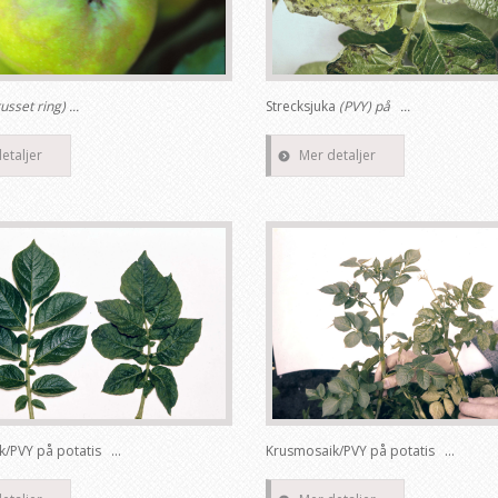
russet ring) ...
Strecksjuka
(PVY) på ...
etaljer
Mer detaljer
/PVY på potatis ...
Krusmosaik/PVY på potatis ...