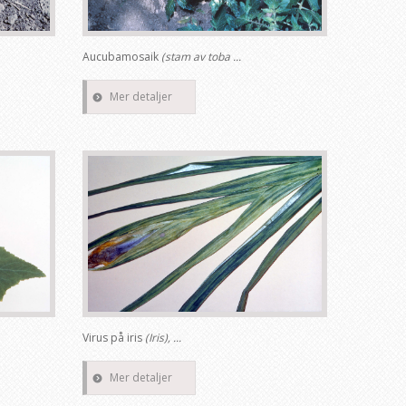
Aucubamosaik
(stam av toba ...
Mer detaljer
Virus på iris
(Iris), ...
Mer detaljer