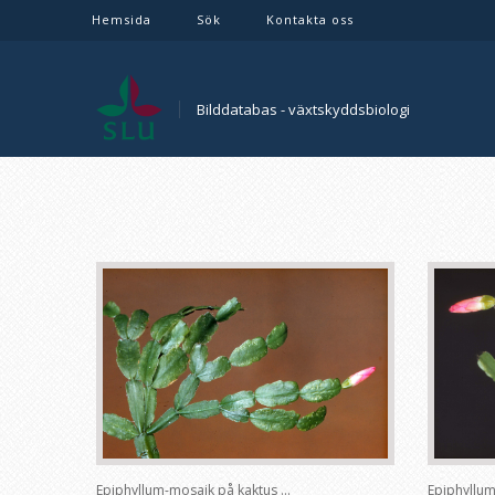
Hemsida
Sök
Kontakta oss
Bilddatabas - växtskyddsbiologi
Epiphyllum-mosaik på kaktus ...
Epiphyllum