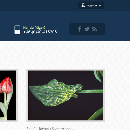
Logga in
Har du frågor?
+46-(0)40-415305
Ringfläckighet
(Tomato spo ...