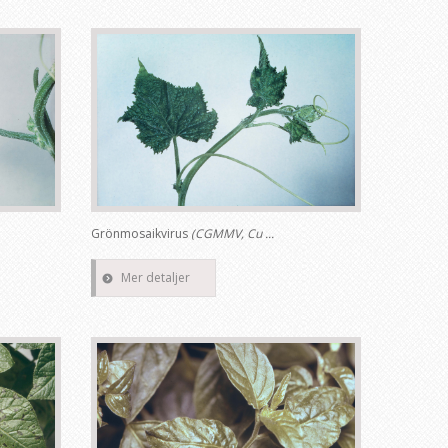
Grönmosaikvirus
(CGMMV, Cu ...
Mer detaljer