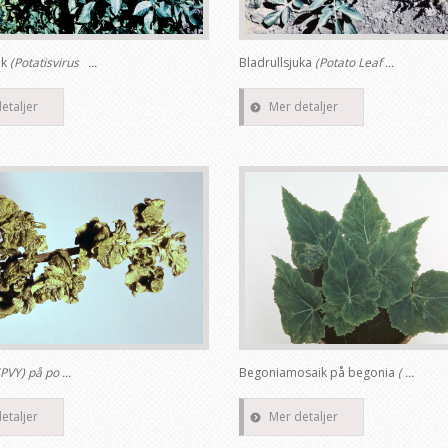
ik
(Potatisvirus ...
Bladrullsjuka
(Potato Leaf ...
etaljer
Mer detaljer
(PVY) på po ...
Begoniamosaik på begonia
( ...
etaljer
Mer detaljer