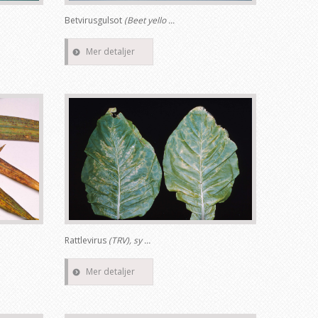
Betvirusgulsot
(Beet yello ...
Mer detaljer
Rattlevirus
(TRV), sy ...
Mer detaljer