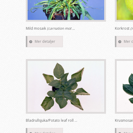
Mild mosaik
(carnation mot ...
Korkrost
(
Mer detaljer
Mer d
Bladrullsjuka/Potato leaf roll ...
Krusmosaik