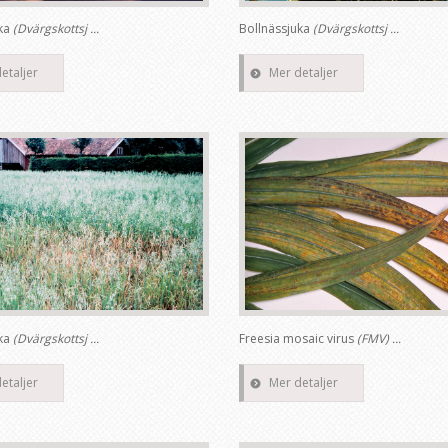
uka
(Dvärgskottsj ...
Bollnässjuka
(Dvärgskottsj ...
etaljer
Mer detaljer
uka
(Dvärgskottsj ...
Freesia mosaic virus
(FMV) ...
etaljer
Mer detaljer