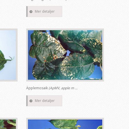
Mer detaljer
Äpplemosaik
(ApMV, apple m ...
Mer detaljer