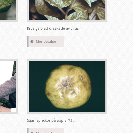
Krusiga blad orsakade av virus ...
Mer detaljer
Stjärnsprickor på äpple
(M ...