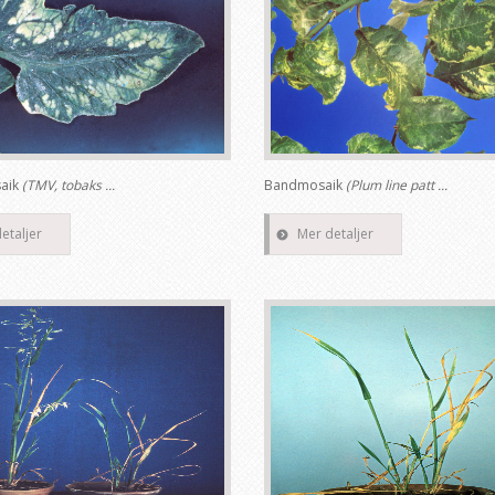
saik
(TMV, tobaks ...
Bandmosaik
(Plum line patt ...
etaljer
Mer detaljer