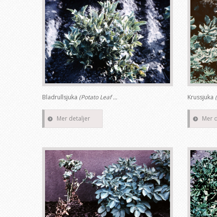
Bladrullsjuka
(Potato Leaf ...
Krussjuka
Mer detaljer
Mer d