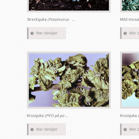
Strecksjuka
(Potatisvirus ...
Mild mosa
Mer detaljer
Mer d
Krussjuka
(PVY) på po ...
Krussjuka
Mer detaljer
Mer d