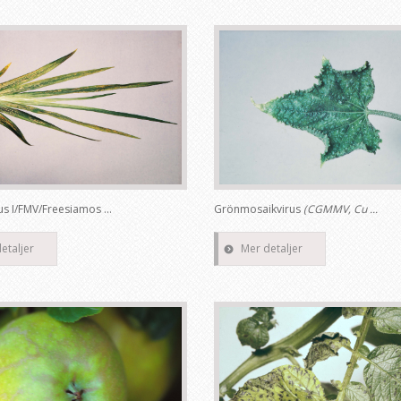
us I/FMV/Freesiamos ...
Grönmosaikvirus
(CGMMV, Cu ...
etaljer
Mer detaljer