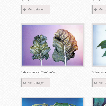
Mer detaljer
Mer d
Betvirusgulsot
(Beet Yello ...
Gulnerviga 
Mer detaljer
Mer d