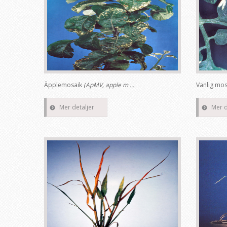
Äpplemosaik
(ApMV, apple m ...
Vanlig mo
Mer detaljer
Mer d