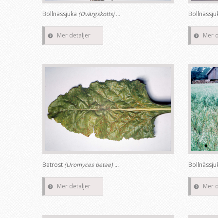
Bollnässjuka
(Dvärgskottsj ...
Bollnässj
Mer detaljer
Mer d
Betrost
(Uromyces betae) ...
Bollnässj
Mer detaljer
Mer d