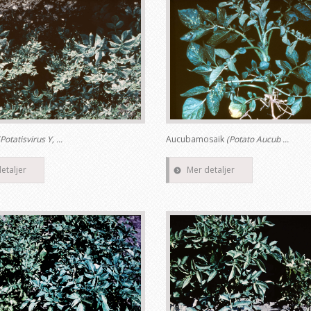
(Potatisvirus Y, ...
Aucubamosaik
(Potato Aucub ...
etaljer
Mer detaljer