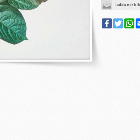
ladda ner bi
Facebook
Twitter
Wh