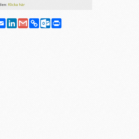
lden
:
Klicka här
atsApp
Email
LinkedIn
Google
Copy
Outlook.com
Print
Gmail
Link