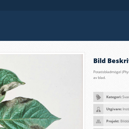
Bild Beskri
Potatisbladmögel
(Phy
av blad
.
Kategori:
Sva
Utgivare:
Inst
Projekt
: Bild