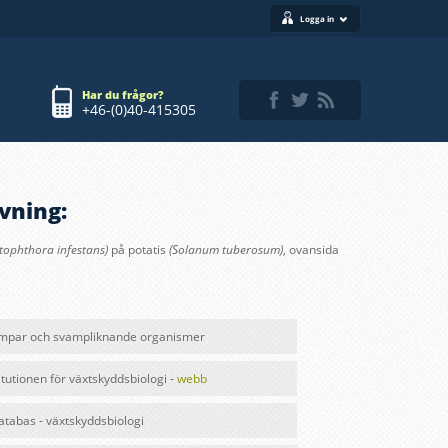
Logga in
Har du frågor?
+46-(0)40-415305
vning:
tophthora infestans)
på potatis
(Solanum tuberosum)
, ovansida
mpar och svampliknande organismer
itutionen för växtskyddsbiologi -
webb
databas - växtskyddsbiologi