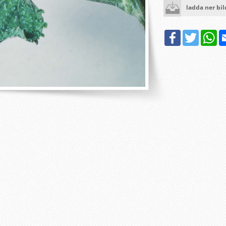
ladda ner bi
Facebook
Twitter
Wh