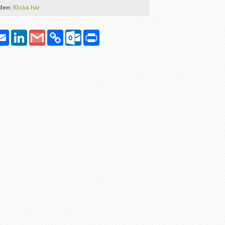
lden
:
Klicka här
atsApp
Email
LinkedIn
Google
Copy
Outlook.com
Print
Gmail
Link