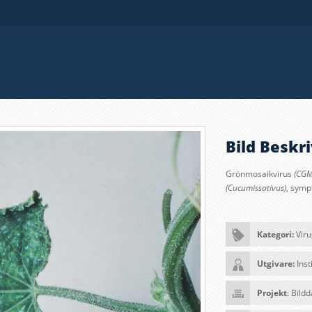
Bild Beskri
Grönmosaikvirus
(CGM
(Cucumissativus)
, symp
Kategori:
Viru
Utgivare:
Inst
Projekt
: Bild