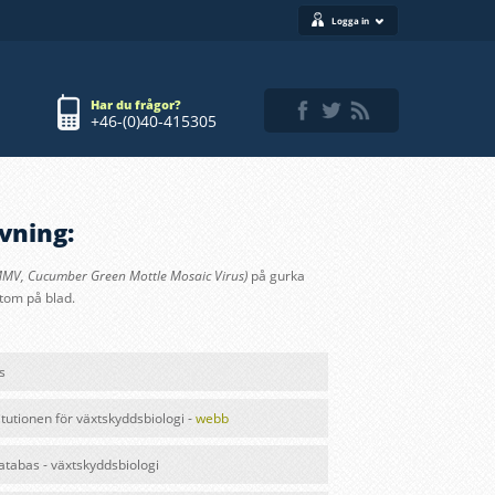
Logga in
Har du frågor?
+46-(0)40-415305
vning:
MV, Cucumber Green Mottle Mosaic Virus)
på gurka
tom på blad
.
s
itutionen för växtskyddsbiologi -
webb
databas - växtskyddsbiologi