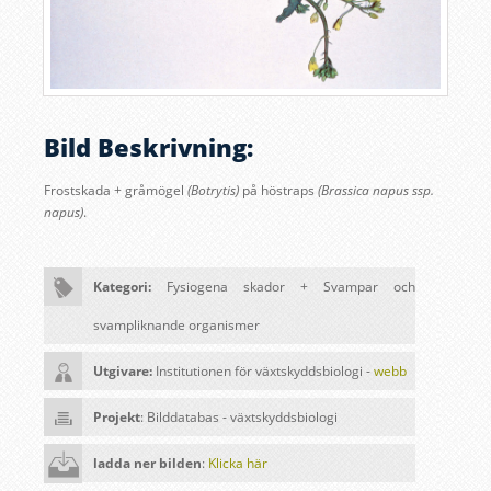
Bild Beskrivning:
Frostskada + gråmögel
(Botrytis)
på höstraps
(Brassica napus ssp.
napus)
.
Kategori:
Fysiogena skador + Svampar och
svampliknande organismer
Utgivare:
Institutionen för växtskyddsbiologi -
webb
Projekt
: Bilddatabas - växtskyddsbiologi
ladda ner bilden
:
Klicka här