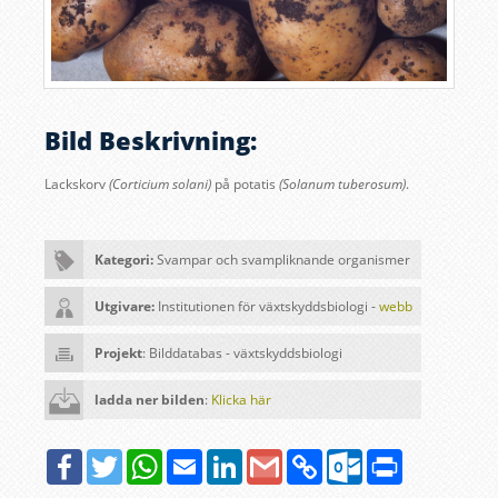
Bild Beskrivning:
Lackskorv
(Corticium solani)
på potatis
(Solanum tuberosum)
.
Kategori:
Svampar och svampliknande organismer
Utgivare:
Institutionen för växtskyddsbiologi -
webb
Projekt
: Bilddatabas - växtskyddsbiologi
ladda ner bilden
:
Klicka här
Facebook
Twitter
WhatsApp
Email
LinkedIn
Google
Copy
Outlook.com
Print
Gmail
Link