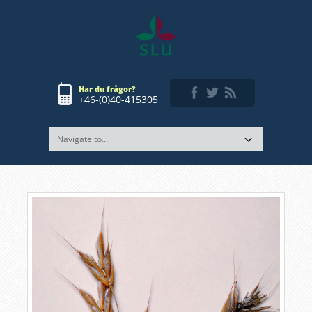
Har du frågor?
+46-(0)40-415305