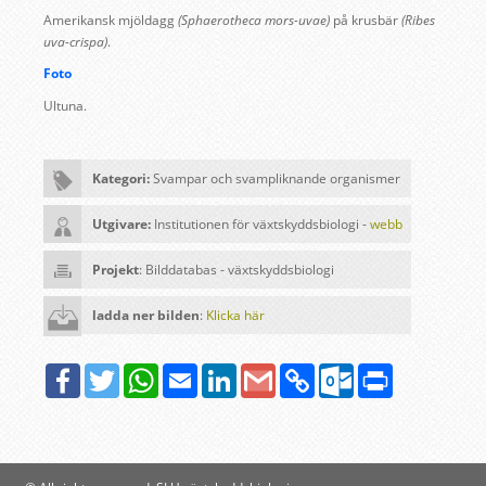
Amerikansk mjöldagg
(Sphaerotheca mors-uvae)
på krusbär
(Ribes
uva-crispa)
.
Foto
Ultuna.
Kategori:
Svampar och svampliknande organismer
Utgivare:
Institutionen för växtskyddsbiologi -
webb
Projekt
: Bilddatabas - växtskyddsbiologi
ladda ner bilden
:
Klicka här
Facebook
Twitter
WhatsApp
Email
LinkedIn
Google
Copy
Outlook.com
Print
Gmail
Link