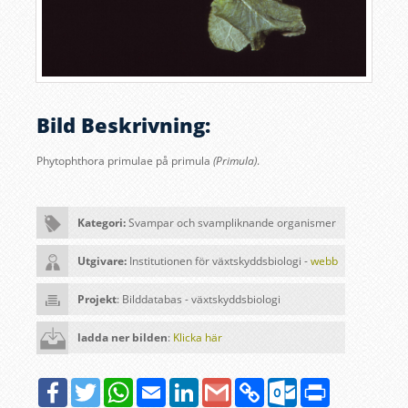
Bild Beskrivning:
Phytophthora primulae på primula
(Primula)
.
Kategori:
Svampar och svampliknande organismer
Utgivare:
Institutionen för växtskyddsbiologi -
webb
Projekt
: Bilddatabas - växtskyddsbiologi
ladda ner bilden
:
Klicka här
Facebook
Twitter
WhatsApp
Email
LinkedIn
Google
Copy
Outlook.com
Print
Gmail
Link