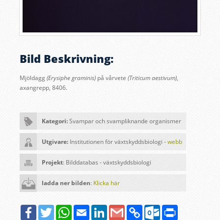
Bild Beskrivning:
Mjöldagg
(Erysiphe graminis)
på vårvete
(Triticum aestivum)
,
axangrepp, 8406
.
Kategori:
Svampar och svampliknande organismer
Utgivare:
Institutionen för växtskyddsbiologi -
webb
Projekt
: Bilddatabas - växtskyddsbiologi
ladda ner bilden
:
Klicka här
Facebook
Twitter
WhatsApp
Email
LinkedIn
Google
Copy
Outlook.com
Print
Gmail
Link