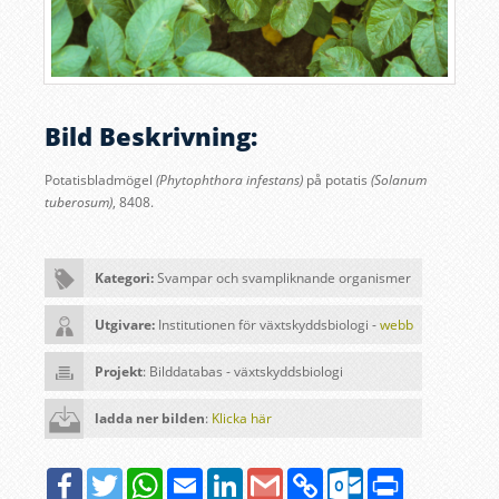
Bild Beskrivning:
Potatisbladmögel
(Phytophthora infestans)
på potatis
(Solanum
tuberosum)
, 8408
.
Kategori:
Svampar och svampliknande organismer
Utgivare:
Institutionen för växtskyddsbiologi -
webb
Projekt
: Bilddatabas - växtskyddsbiologi
ladda ner bilden
:
Klicka här
Facebook
Twitter
WhatsApp
Email
LinkedIn
Google
Copy
Outlook.com
Print
Gmail
Link