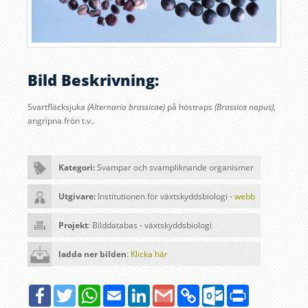
Bild Beskrivning:
Svartfläcksjuka
(Alternaria brassicae)
på höstraps
(Brassica napus)
,
angripna frön t.v.
.
Kategori:
Svampar och svampliknande organismer
Utgivare:
Institutionen för växtskyddsbiologi -
webb
Projekt
: Bilddatabas - växtskyddsbiologi
ladda ner bilden
:
Klicka här
Facebook
Twitter
WhatsApp
Email
LinkedIn
Google
Copy
Outlook.com
Print
Gmail
Link