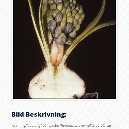
Bild Beskrivning:
Kastning/”spotting” på hyacint
(Hyacinthus orientalis)
, sort Ortarn,