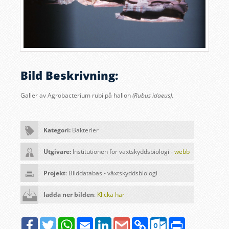
Bild Beskrivning:
Galler av Agrobacterium rubi på hallon
(Rubus idaeus)
.
Kategori:
Bakterier
Utgivare:
Institutionen för växtskyddsbiologi -
webb
Projekt
: Bilddatabas - växtskyddsbiologi
ladda ner bilden
:
Klicka här
Facebook
Twitter
WhatsApp
Email
LinkedIn
Google
Copy
Outlook.com
Print