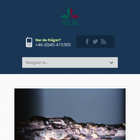
Har du frågor?
+46-(0)40-415305