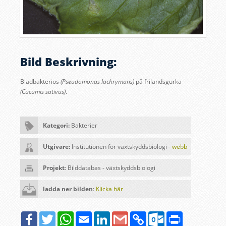
Bild Beskrivning:
Bladbakterios
(Pseudomonas lachrymans)
på frilandsgurka
(Cucumis sativus)
.
Kategori:
Bakterier
Utgivare:
Institutionen för växtskyddsbiologi -
webb
Projekt
: Bilddatabas - växtskyddsbiologi
ladda ner bilden
:
Klicka här
Facebook
Twitter
WhatsApp
Email
LinkedIn
Google
Copy
Outlook.com
Print
Gmail
Link