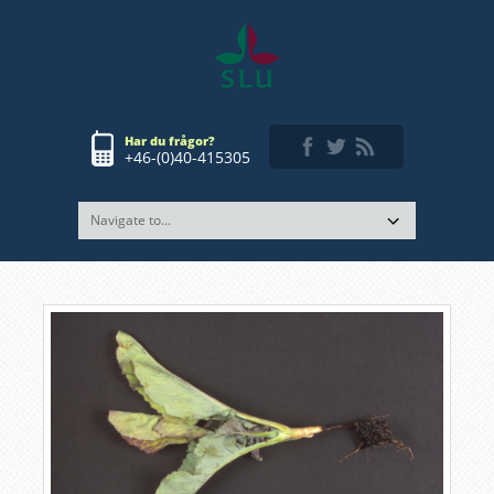
Har du frågor?
+46-(0)40-415305