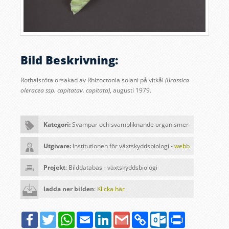
Bild Beskrivning:
Rothalsröta orsakad av Rhizoctonia solani på vitkål
(Brassica
oleracea ssp. capitatav. capitata)
, augusti 1979
.
Kategori:
Svampar och svampliknande organismer
Utgivare:
Institutionen för växtskyddsbiologi -
webb
Projekt
: Bilddatabas - växtskyddsbiologi
ladda ner bilden
:
Klicka här
Facebook
Twitter
WhatsApp
Email
LinkedIn
Google
Copy
Outlook.com
Print
Gmail
Link