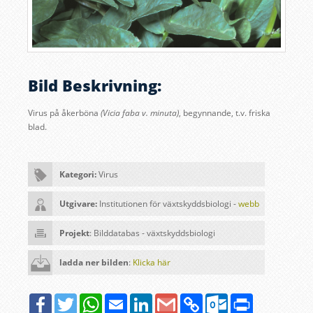
Bild Beskrivning:
Virus på åkerböna
(Vicia faba v. minuta)
, begynnande, t.v. friska
blad
.
Kategori:
Virus
Utgivare:
Institutionen för växtskyddsbiologi -
webb
Projekt
: Bilddatabas - växtskyddsbiologi
ladda ner bilden
:
Klicka här
Facebook
Twitter
WhatsApp
Email
LinkedIn
Google
Copy
Outlook.com
Print
Gmail
Link