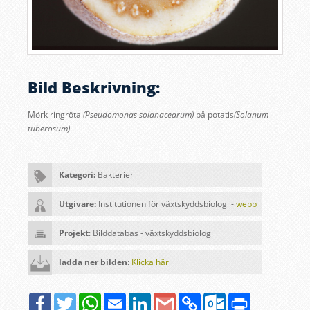
Bild Beskrivning:
Mörk ringröta
(Pseudomonas solanacearum)
på potatis
(Solanum
tuberosum)
.
Kategori:
Bakterier
Utgivare:
Institutionen för växtskyddsbiologi -
webb
Projekt
: Bilddatabas - växtskyddsbiologi
ladda ner bilden
:
Klicka här
Facebook
Twitter
WhatsApp
Email
LinkedIn
Google
Copy
Outlook.com
Print
Gmail
Link