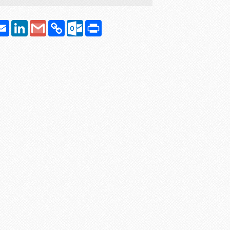
atsApp
Email
LinkedIn
Google
Copy
Outlook.com
Print
Gmail
Link