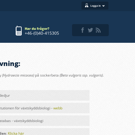
Logga in
Har du frågor?
+46-(0)40-415305
vning:
ly
(Hydraecia micacea)
på sockerbeta
(Beta vulgaris ssp. vulgaris)
.
dedjur
itutionen för växtskyddsbiologi -
webb
databas - växtskyddsbiologi
lden
:
Klicka här