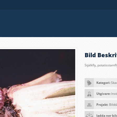
Bild Beskri
Stjälkfly, potatisstamf
Kategori:
Ska
Utgivare:
Inst
Projekt
: Bild
ladda ner bi