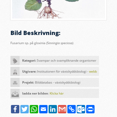
Bild Beskrivning:
Fusarium sp. på gloxinia
(Sinningia speciosa)
.
Kategori:
Svampar och svampliknande organismer
Utgivare:
Institutionen för växtskyddsbiologi -
webb
Projekt
: Bilddatabas - växtskyddsbiologi
ladda ner bilden
:
Klicka här
Facebook
Twitter
WhatsApp
Email
LinkedIn
Google
Copy
Outlook.com
Print
Gmail
Link