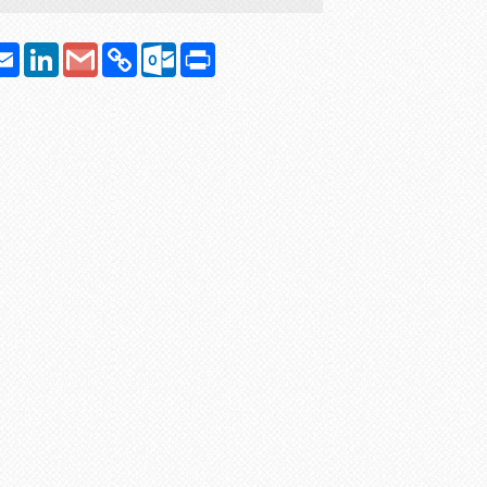
atsApp
Email
LinkedIn
Google
Copy
Outlook.com
Print
Gmail
Link