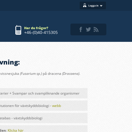
Logga in
Har du frågor?
+46-(0)40-415305
vning:
 vissnesjuka
(Fusarium sp.)
på dracena
(Dracaena)
.
terier + Svampar och svampliknande organismer
itutionen för växtskyddsbiologi -
webb
databas - växtskyddsbiologi
lden
:
Klicka här