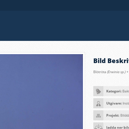
Bild Beskri
Blötröta
(Erwinia sp.)
+
Kategori:
Bak
Utgivare:
Inst
Projekt
: Bild
ladda ner bi