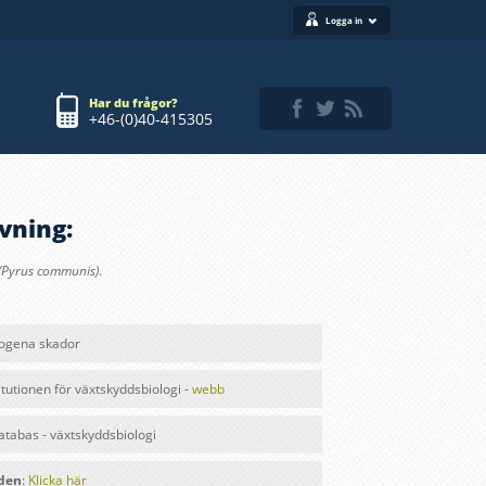
Logga in
Har du frågor?
+46-(0)40-415305
vning:
(Pyrus communis)
.
iogena skador
itutionen för växtskyddsbiologi -
webb
databas - växtskyddsbiologi
lden
:
Klicka här