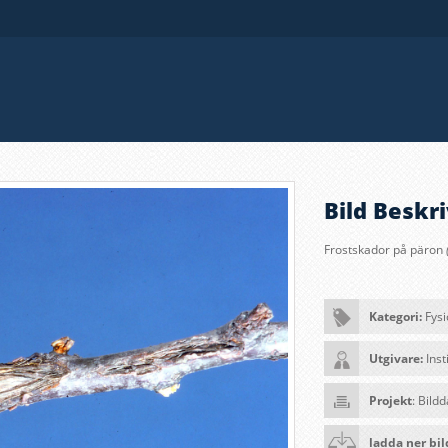
Bild Beskri
Frostskador på päron
Kategori:
Fys
Utgivare:
Inst
Projekt
: Bild
ladda ner bi