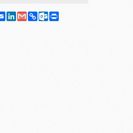
atsApp
Email
LinkedIn
Google
Copy
Outlook.com
Print
Gmail
Link