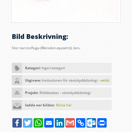
Bild Beskrivning:
Stor narcissfluga
(Merodon equsetris)
, larv
.
Kategori:
Ingen kategori
Utgivare:
Institutionen för växtskyddsbiologi -
webb
Projekt
: Bilddatabas - växtskyddsbiologi
ladda ner bilden
:
Klicka här
Facebook
Twitter
WhatsApp
Email
LinkedIn
Google
Copy
Outlook.com
Print
Gmail
Link