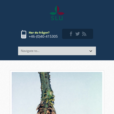
Har du frågor?
+46-(0)40-415305