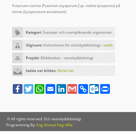
Fusarium-rotröta
(Fusarium oxysporum f.sp. radicis-lycopersici)
på
tomat
(Lycopersicum esculentum)
.
Kategori:
Svampar och svampliknande organismer
Utgivare:
Institutionen för växtskyddsbiologi -
webb
Projekt
: Bilddatabas - växtskyddsbiologi
ladda ner bilden
:
Klicka här
Facebook
Twitter
WhatsApp
Email
LinkedIn
Google
Copy
Outlook.com
Print
Gmail
Link
© All rights reserved. SLU växtskyddsbiologi.
Programming By:
Eng.Ahmad Hajji Mlle.