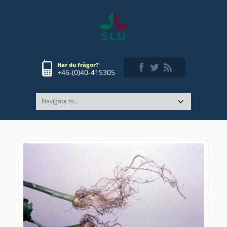
Har du frågor?
+46-(0)40-415305