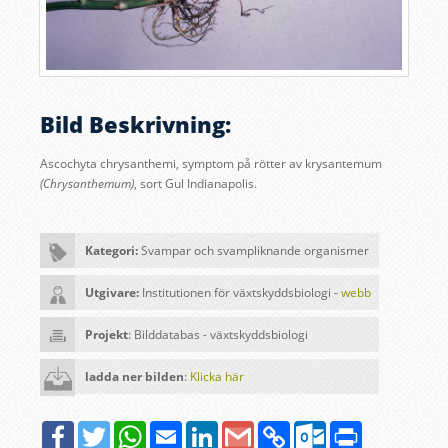
Bild Beskrivning:
Ascochyta chrysanthemi, symptom på rötter av krysantemum
(Chrysanthemum)
, sort Gul Indianapolis
.
Kategori:
Svampar och svampliknande organismer
Utgivare:
Institutionen för växtskyddsbiologi -
webb
Projekt
: Bilddatabas - växtskyddsbiologi
ladda ner bilden
:
Klicka här
Facebook
Twitter
WhatsApp
Email
LinkedIn
Google
Copy
Outlook.com
Print
Gmail
Link