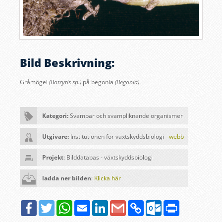
Bild Beskrivning:
Gråmögel
(Botrytis sp.)
på begonia
(Begonia)
.
Kategori:
Svampar och svampliknande organismer
Utgivare:
Institutionen för växtskyddsbiologi -
webb
Projekt
: Bilddatabas - växtskyddsbiologi
ladda ner bilden
:
Klicka här
Facebook
Twitter
WhatsApp
Email
LinkedIn
Google
Copy
Outlook.com
Print
Gmail
Link