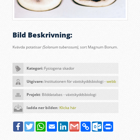
Bild Beskrivning:
Kvävda potatisar
(Solanum tuberosum)
, sort Magnum Bonum
.
Kategori:
Fysiogena skador
Utgivare:
Institutionen för växtskyddsbiologi -
webb
Projekt
: Bilddatabas - växtskyddsbiologi
ladda ner bilden
:
Klicka här
Facebook
Twitter
WhatsApp
Email
LinkedIn
Google
Copy
Outlook.com
Print
Gmail
Link