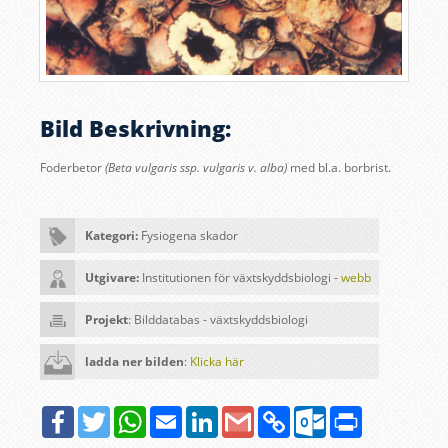
Bild Beskrivning:
Foderbetor
(Beta vulgaris ssp. vulgaris v. alba)
med bl.a. borbrist
.
Kategori:
Fysiogena skador
Utgivare:
Institutionen för växtskyddsbiologi -
webb
Projekt
: Bilddatabas - växtskyddsbiologi
ladda ner bilden
:
Klicka här
Facebook
Twitter
WhatsApp
Email
LinkedIn
Google
Copy
Outlook.com
Print
Gmail
Link